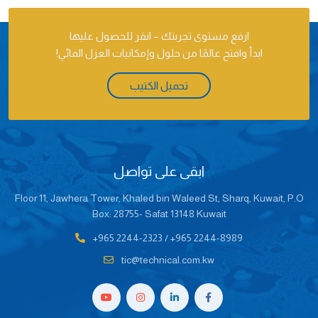
ارفع مستوى تجربتك – انقر للحصول عليها
ابدأ وافتح عالمًا من حلول وإمكانيات العزل المائي!
تحميل الكتيب
ابقى على تواصل
Floor 11, Jawhera Tower, Khaled bin Waleed St, Sharq, Kuwait, P.O
Box: 28755- Safat 13148 Kuwait
+965 2244-2323
/
+965 2244-8989
tic@technical.com.kw