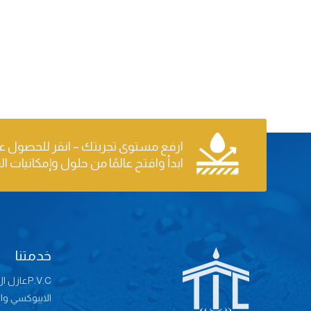
ارفع مستوى تجربتك – انقر للحصول ع
ابدأ وافتح عالمًا من حلول وإمكانيات ال
خدمتنا
P.V.Cعازل ال
الايبوكسي وال