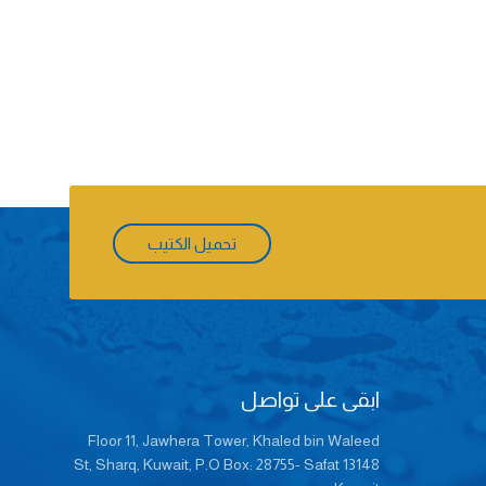
تحميل الكتيب
ابقى على تواصل
Floor 11, Jawhera Tower, Khaled bin Waleed
St, Sharq, Kuwait, P.O Box: 28755- Safat 13148