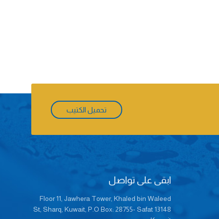
تحميل الكتيب
ابقى على تواصل
Floor 11, Jawhera Tower, Khaled bin Waleed
St, Sharq, Kuwait, P.O Box: 28755- Safat 13148