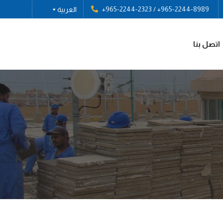
+965-2244-2323
/
+965-2244-8989
العربية
اتصل بنا