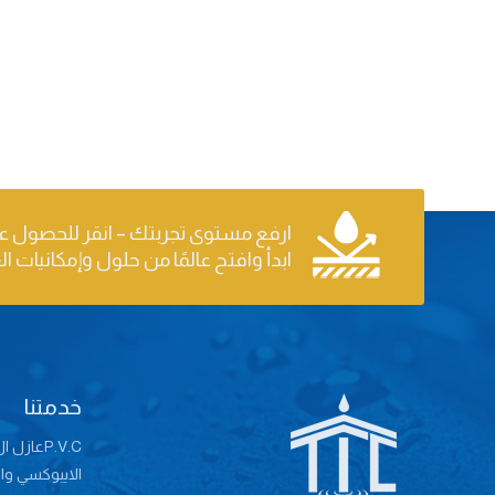
ارفع مستوى تجربتك – انقر للحصول ع
ابدأ وافتح عالمًا من حلول وإمكانيات ال
خدمتنا
P.V.Cعازل ال
الايبوكسي وال