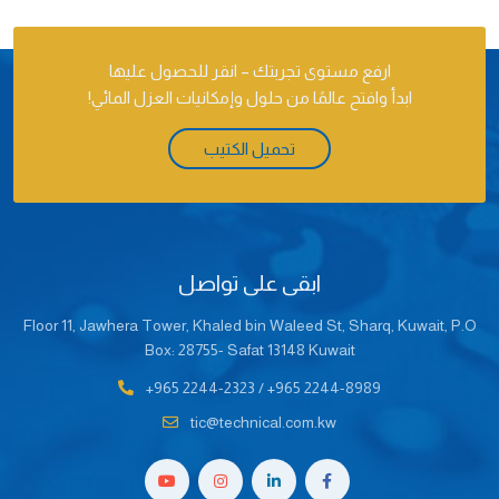
ارفع مستوى تجربتك – انقر للحصول عليها
ابدأ وافتح عالمًا من حلول وإمكانيات العزل المائي!
تحميل الكتيب
ابقى على تواصل
Floor 11, Jawhera Tower, Khaled bin Waleed St, Sharq, Kuwait, P.O
Box: 28755- Safat 13148 Kuwait
+965 2244-2323
/
+965 2244-8989
tic@technical.com.kw