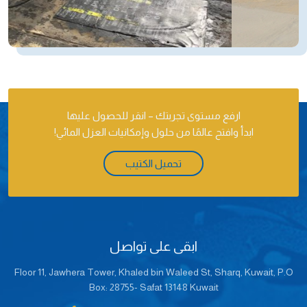
ارفع مستوى تجربتك – انقر للحصول عليها
ابدأ وافتح عالمًا من حلول وإمكانيات العزل المائي!
تحميل الكتيب
ابقى على تواصل
Floor 11, Jawhera Tower, Khaled bin Waleed St, Sharq, Kuwait, P.O
Box: 28755- Safat 13148 Kuwait